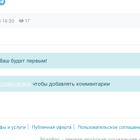
6
14:30
17
Ваш будет первым!
стрируйтесь
чтобы добавлять комментарии
|
|
фы и услуги
Публичная оферта
Пользовательское соглашен
Этэрбэс - первая якутская социальная 