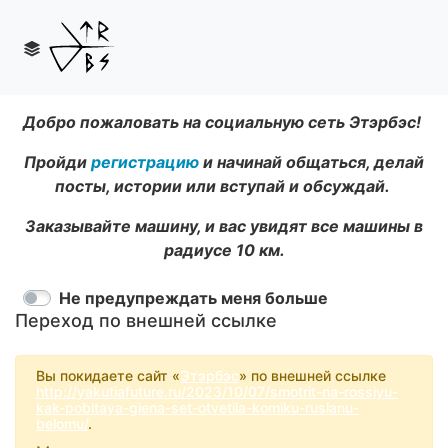
Добро пожаловать на социальную сеть Этэрбэс!
Пройди
регистрацию
и начинай общаться, делай
посты, истории или вступай и обсуждай.
Заказывайте машину, и вас увидят все машины в
радиусе 10 км.
Не предупреждать меня больше
Переход по внешней ссылке
Вы покидаете сайт «
Этэрбэс
» по внешней ссылке
http://yakutiafuture.ru/2023/10/07/smotrit-na-rossiyu-
kak-pobitaya-giena-set-otvetila-komiku-ruslanu-
belomu/
.