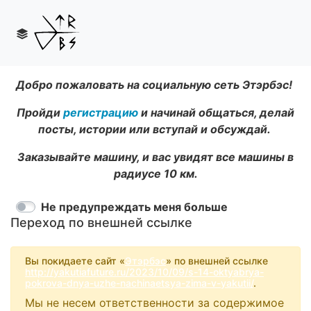
Добро пожаловать на социальную сеть Этэрбэс!
Пройди
регистрацию
и начинай общаться, делай
посты, истории или вступай и обсуждай.
Заказывайте машину, и вас увидят все машины в
радиусе 10 км.
Не предупреждать меня больше
Переход по внешней ссылке
Вы покидаете сайт «
Этэрбэс
» по внешней ссылке
http://yakutiafuture.ru/2023/10/09/s-14-oktyabrya-
pokrova-dnya-uzhe-nachinaetsya-zima-v-yakutii/
.
Мы не несем ответственности за содержимое