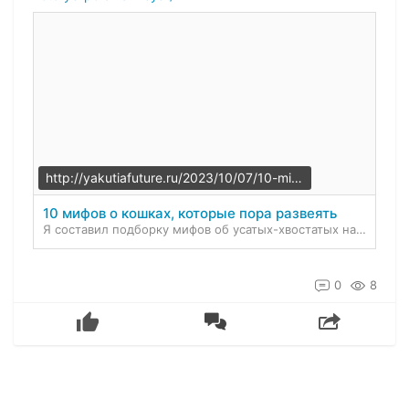
http://yakutiafuture.ru/2023/10/07/10-mifov-o-koshkax-kotorye-pora-razveyat/
10 мифов о кошках, которые пора развеять
Я составил подборку мифов об усатых-хвостатых наших любимчиках. Некоторые из этих мифов — просто глупые, а некоторые — могут даже быть опасны. Берегите ваших пушистых друзей! 1. Кошки лечат себя са…
0
8