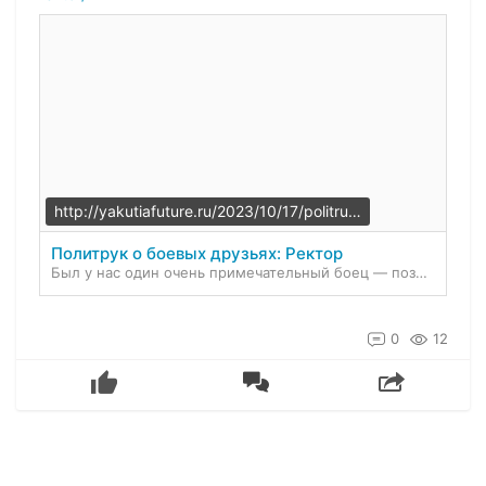
http://yakutiafuture.ru/2023/10/17/politruk-o-boevyx-druzyax-rektor/
Политрук о боевых друзьях: Ректор
Был у нас один очень примечательный боец — позывной РЕКТОР. Самый молодой из нас по возрасту, лет 25, наверное, ему, но он был самый опытный в армейской службе, с 18 лет в армии, два контракта за с…
0
12