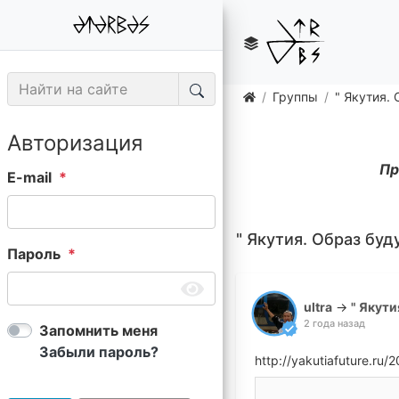
Группы
" Якутия.
Авторизация
Пр
E-mail
" Якутия. Образ буд
Пароль
ultra
→
" Якути
2 года назад
Запомнить меня
Забыли пароль?
http://yakutiafuture.r