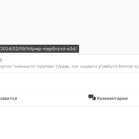
.ru/2024/02/09/httpwp-mep6nzvd-e3d/
?
равится
Комментарии