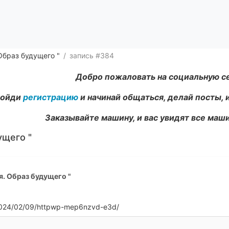
 Образ будущего "
запись #384
Добро пожаловать на социальную с
ойди
регистрацию
и начинай общаться, делай посты, 
Заказывайте машину, и вас увидят все маши
ущего "
я. Образ будущего "
u/2024/02/09/httpwp-mep6nzvd-e3d/