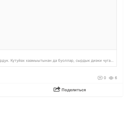
Төһө да тохсунньу томороон тымныыта торулаан турдар, күн сырдыга уһаабыта биллэр курдук. Кутуйах хаамыытынан да буоллар, сырдык диэки чугаһаан иһэбит. Онон, күммүт уһуна төһө буолла? Саамай уһун тү…
0
6
Поделиться