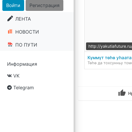
Войти
Регистрация
ЛЕНТА
НОВОСТИ
ПО ПУТИ
http://yakutiafuture
Күммүт төһө уһаата
Информация
VK
Telegram
Н