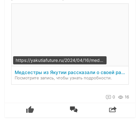
https://yakutiafuture.ru/2024/04/16/medsestry-iz-yakutii-rasskazali-o-svoej-rabote-v-zone-svo/
Медсестры из Якутии рассказали о своей работе в зоне СВО
Посмотрите запись, чтобы узнать подробности.
0
16