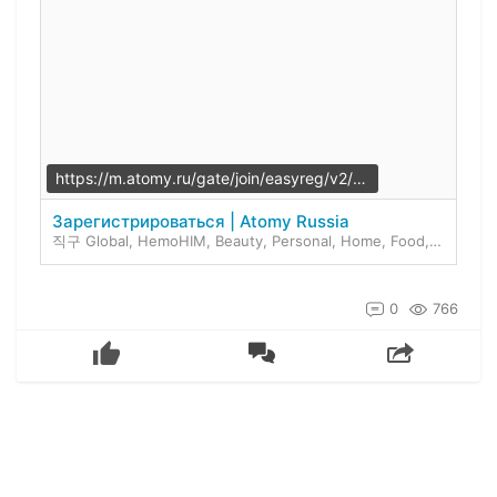
https://m.atomy.ru/gate/join/easyreg/v2/45448724
Зарегистрироваться | Atomy Russia
직구 Global, HemoHIM, Beauty, Personal, Home, Food, More
0
766