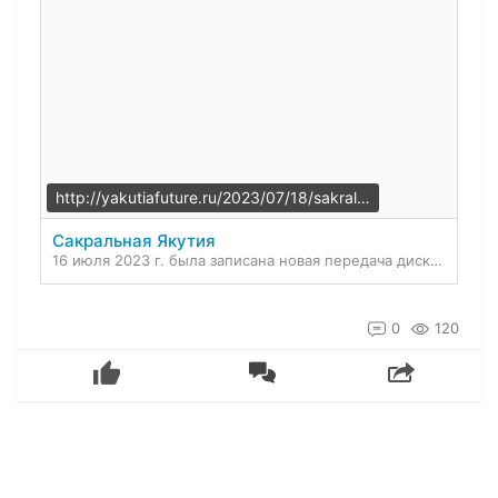
http://yakutiafuture.ru/2023/07/18/sakralnaya-yakutiya-3/
Сакральная Якутия
16 июля 2023 г. была записана новая передача дискуссионного клуба «Якутия. Образ будущего». Тема: «Сакральная Якутия». О роли традиционной веры саха в современном обществе, о развитии паломническог…
0
120