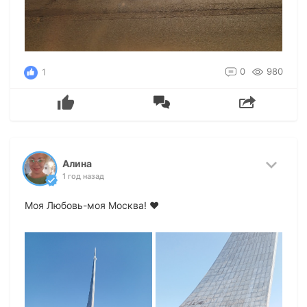
0
980
1
Алина
1 год назад
Моя Любовь-моя Москва! ❤