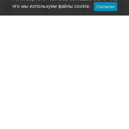
что мы используем файлы cookie.
Согласен
3
523
2
Antonina
Дорооболорун
2 года назад
Показать все комментарий
Админ
2 года назад
Рубрика Новости нужна здесь?
Новости нужна?