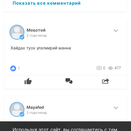
Показать все комментарий
Моҕотой
2 года назад
Хайдах туох үлэлиирий манна
0
477
1
Mayafed
2 года назад
Сахалыы ватсап баар дуо?
Используя этот сайт, вы соглашаетесь с тем,