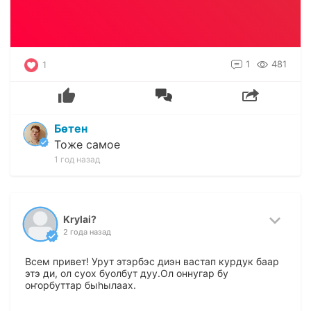
1
481
1
Бөтен
Тоже самое
1 год назад
Krylai?
2 года назад
Всем привет! Урут этэрбэс диэн вастап курдук баар
этэ ди, ол суох буолбут дуу.Ол оннугар бу
оҥорбуттар быһылаах.