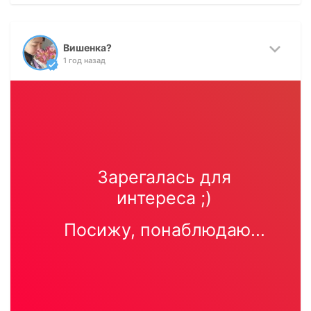
Вишенка?
1 год назад
Зарегалась для
интереса ;)
Посижу, понаблюдаю...